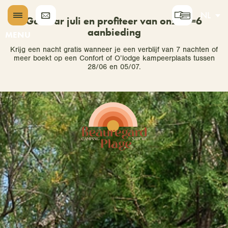
NL
Ga naar juli en profiteer van onze 7=6
aanbieding
EN
MENU
Krijg een nacht gratis wanneer je een verblijf van 7 nachten of
DE
meer boekt op een Confort of O’lodge kampeerplaats tussen
28/06 en 05/07.