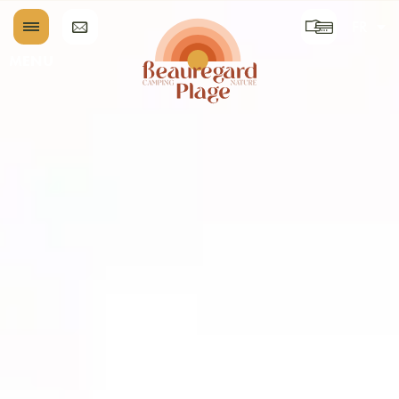
FR
EN
MENU
DE
NL