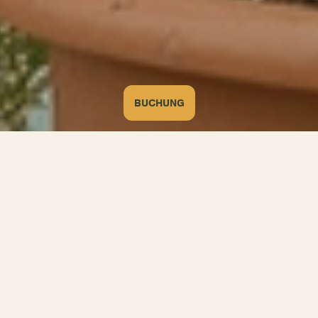
BUCHUNG
Startseite
/ Das Recyclinghaus
NACHHALTIGKEIT WÜNSCHENSWERT UND SPIELERISCH
MACHEN
Hier werden nicht Moralpredigten gehalten sondern die
Mülltrennung wird zum Kinderspiel!
Dank farbiger Tonnen, die nur auf Ihre Dosen und anderen
Alltagsabfälle warten, wird es ganz natürlich und macht Spaß.
MEHR ANZEIGEN
Wir haben uns für eine originelle Art entschieden, um Kinder,
aber auch unsere Älteren, für die die Mülltrennung schwierig