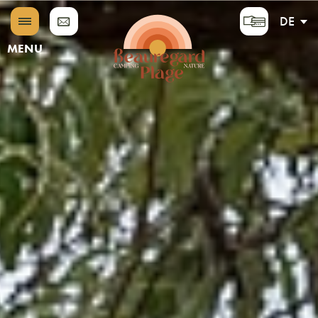
DE
EN
MENU
FR
NL