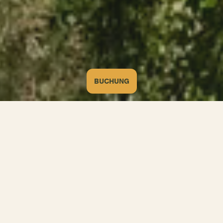
BUCHUNG
Startseite
/ Die Bar
EINE BAR MIT MEERESBLICK IN MARSEILLAN
Während Ihres Urlaubs auf unserem Campingplatz in Marseillan
ist es uns heilig, gesellige Momente mit unseren Lieben zu
teilen! Und warum gönnen Sie sich nicht eine erfrischende
Pause an der Beach Bar und genießen die Sonne?
Was gibt es schließlich Besseres als köstliche Getränke, die mit
MEHR ANZEIGEN
frischen und regionalen Produkten zubereitet werden? Vielleicht